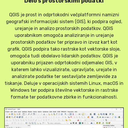
Delo s prostorskimi podatki
QGIS je prost in odprtokodni večplatformni namizni
geografski informacijski sistem (GIS), ki podpira ogled,
urejanje in analizo prostorskih podatkov. QGIS
uporabnikom omogoča analiziranje in urejanje
prostorskih podatkov ter pripravo in izvoz kart kot
grafik. QGIS podpira tako rastrske kot vektorske sloje,
omogoča tudi obdelavo lidarskih podatkov. QGIS je
uporabniku prijazen odprtokodni odjemalec GIS, v
katerem lahko vizualizirate, upravljate, urejate in
analizirate podatke ter sestavljate zemljevide za
tiskanje. Deluje v operacijskih sistemih Linux, macOS in
Windows ter podpira številne vektorske in rastrske
formate ter podatkovne zbirke in funkcionalnosti.